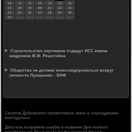
10
11
12
13
14
15
16
17
18
19
20
21
22
23
24
25
26
27
28
29
30
31
Строительство спутников отдадут ИСС имени
академика М.Ф. Решетнёва
Общество не должно консолидироваться вокруг
личности Лукашенко - БНФ
Сенатор Дубровского презентовала закон о соцподдержке
многодетных
Депутаты исправили ошибку в названии Дня полного
освобождения Ленинграда от фашистской блокады