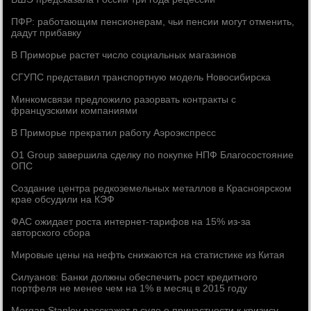
ПФР: работающим пенсионерам, чьи пенсии могут отменить,
дадут прибавку
В Приморье растет число социальных магазинов
СГУПС представил транспортную модель Новосибирска
Минкомсвязи предложило разорвать контракты с
французскими компаниями
В Приморье прекратил работу Аэроэкспресс
O1 Group завершила сделку по покупке НПФ Благосостояние
ОПС
Создание центра редкоземельных металлов в Красноярском
крае обсудили на КЭФ
ФАС ожидает роста интернет-тарифов на 15% из-за
авторского сбора
Мировые цены на нефть снижаются на статистике из Китая
Силуанов: Банки должны обеспечить рост кредитного
портфеля не менее чем на 1% в месяц в 2015 году
Morgan Stanley расскажет в суде о причастности к кризису