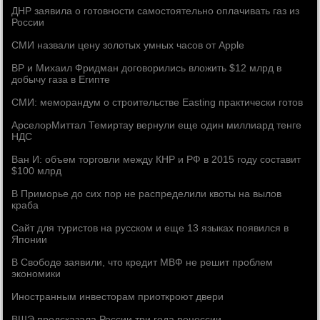
ДНР заявила о готовности самостоятельно оплачивать газ из
России
СМИ назвали цену золотых умных часов от Apple
ВР и Михаил Фридман договорились вложить $12 млрд в
добычу газа в Египте
СМИ: меморандум о строительстве Easting практически готов
АрселорМиттал Темиртау вернули еще один миллиард тенге
НДС
Ван И: объем торговли между КНР и РФ в 2015 году составит
$100 млрд
В Приморье до сих пор не распределили квоты на вылов
краба
Сайт для туристов на русском и еще 13 языках появился в
Японии
В Свободе заявили, что кредит МВФ не решит проблем
экономики
Иностранным инвесторам приоткроют двери
ВШЭ предсказала России три года рецессии