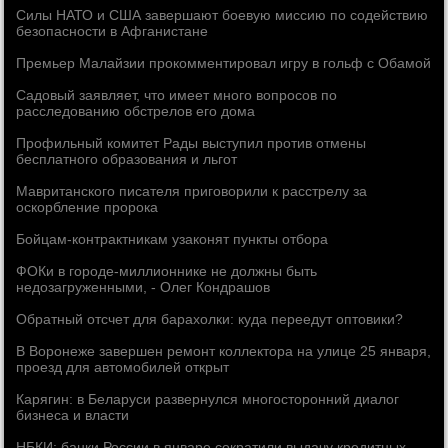
Силы НАТО и США завершают боевую миссию по содействию
безопасности в Афганистане
Премьер Малайзии прокомментировал игру в гольф с Обамой
Садовый заявляет, что имеет много вопросов по
расследованию обстрелов его дома
Профильный комитет Рады выступил против отмены
бесплатного образования и льгот
Мавританского писателя приговорили к расстрелу за
оскорбление пророка
Бойцам-контрактникам узаконят пункты отбора
ФОКи в городе-миллионнике не должны быть
недозагруженными, - Олег Кондрашов
Обратный отсчет для барахолки: куда переедут оптовики?
В Воронеже завершен ремонт коллектора на улице 25 января,
проезд для автомобилей открыт
Карягин: в Беларуси развернулся многосторонний диалог
бизнеса и власти
НБКИ: банки России в январе сократили выдачу кредитных