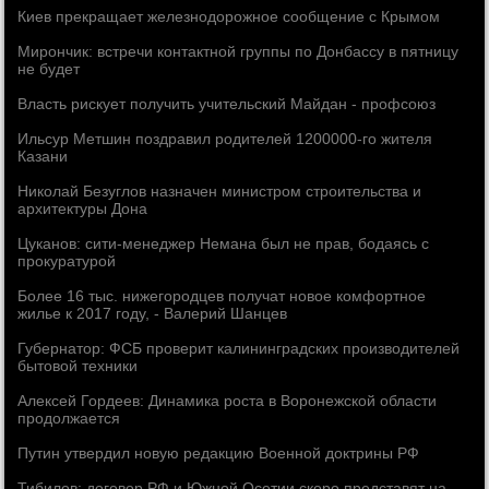
Киев прекращает железнодорожное сообщение с Крымом
Мирончик: встречи контактной группы по Донбассу в пятницу
не будет
Власть рискует получить учительский Майдан - профсоюз
Ильсур Метшин поздравил родителей 1200000-го жителя
Казани
Николай Безуглов назначен министром строительства и
архитектуры Дона
Цуканов: сити-менеджер Немана был не прав, бодаясь с
прокуратурой
Более 16 тыс. нижегородцев получат новое комфортное
жилье к 2017 году, - Валерий Шанцев
Губернатор: ФСБ проверит калининградских производителей
бытовой техники
Алексей Гордеев: Динамика роста в Воронежской области
продолжается
Путин утвердил новую редакцию Военной доктрины РФ
Тибилов: договор РФ и Южной Осетии скоро представят на