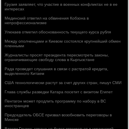
Грузия заявляет, что участие в военных конфликтах не в ее
интересах
Мединский ответил на обвинения Кобзона в
непрофессионализме
Улюкаев отметил обоснованность текущего курса рубля
Между ополченцами и Киевом состоялся крупнейший обмен
пленными
Журналисты просят президента пересмотреть законы,
ограничивающие свободу слова в Кыргызстане
Рада проведет слушания в связи с растратой кредита,
выделенного Китаем
США технологически растут за счет других стран, пишут СМИ
Глава службы разведки Катара посетит с визитом Египет
Пентагон может продлить программу по набору в ВС
иностранцев
Председатель ОБСЕ призвал возобновить переговоры в
Минске
Власти Грузии: страна не будет втягиваться в украинский