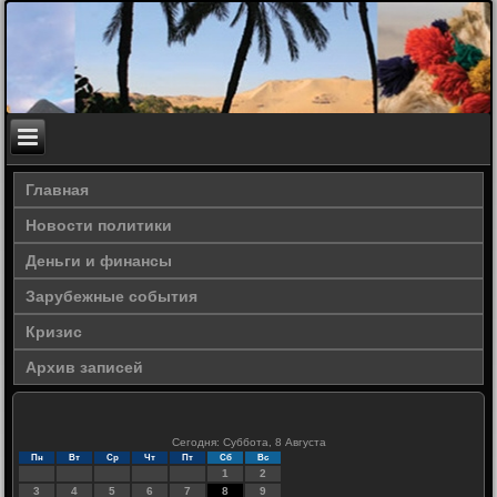
Главная
Новости политики
Деньги и финансы
Зарубежные события
Кризис
Архив записей
Сегодня: Суббота, 8 Августа
Пн
Вт
Ср
Чт
Пт
Сб
Вс
1
2
3
4
5
6
7
8
9