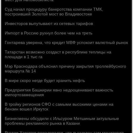
Суд начал процедуру банкротства компании ТМК,
построившей Золотой мост во Владивостоке
Инвесторов выпутывают из сетевых тарифов
Импорт в Россию рухнул более чем на треть
Гонтарева уверена, что кредит МВФ успокоит валютный рынок
Татарстан возможно создаст в республике теплицы на
площади в 1 тыс га
Мэр Краснодара объяснил причину закрытия троллейбусного
маршрута № 14
В мире скоро негде будет хранить нефть
Предприятия Башкирии явно недооценивают важность
импортозамещения
В тройку регионов СФО с самыми высокими ценами на
бензин вошел Иркутск
Бизнесмены обсудили с Ильсуром Метшиным актуальные
проблемы рекламного рынка в Казани
Рустэм Хамитов пожаловался, что вынужден сам мониторить