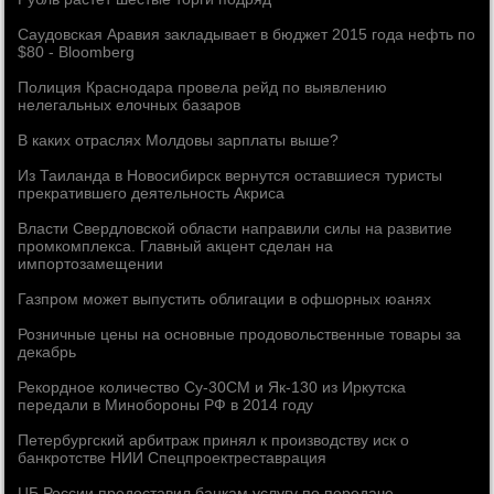
Саудовская Аравия закладывает в бюджет 2015 года нефть по
$80 - Bloomberg
Полиция Краснодара провела рейд по выявлению
нелегальных елочных базаров
В каких отраслях Молдовы зарплаты выше?
Из Таиланда в Новосибирск вернутся оставшиеся туристы
прекратившего деятельность Акриса
Власти Свердловской области направили силы на развитие
промкомплекса. Главный акцент сделан на
импортозамещении
Газпром может выпустить облигации в офшорных юанях
Розничные цены на основные продовольственные товары за
декабрь
Рекордное количество Су-30СМ и Як-130 из Иркутска
передали в Минобороны РФ в 2014 году
Петербургский арбитраж принял к производству иск о
банкротстве НИИ Спецпроектреставрация
ЦБ России предоставил банкам услугу по передаче