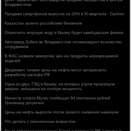
Владивостока
Продажи смартфонов выросли на 20% в III квартале - Gartner
Казахстан залило российским бензином
Опреснять морскую воду в Крыму будет швейцарская фирма
Автозавод Sollers во Владивостоке оптимизирует количество
сотрудников
В ФАС назвали заморозку цен на продукты неразрешимой
задачей
Дворкович: низкие цены на нефть могут затормозить
разработку шельфа РФ
Одна из двух ТЭЦ в Крыму, на которых утром произошли
аварии, запущена на полную мощность
Министр спорта Мутко пообещал 94 миллиона рублей
Уралмашу досрочно
Цены на нефть выросли после резкого снижения накануне
Что делать с пенсионным возрастом
Крым отбивает энергоатаку Киева с помощью РФ и веерных