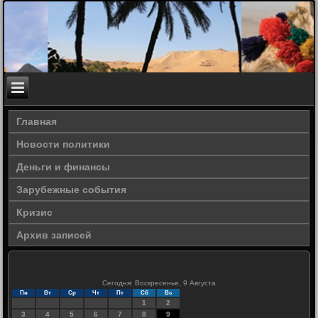
Главная
Новости политики
Деньги и финансы
Зарубежные события
Кризис
Архив записей
Сегодня: Воскресенье, 9 Августа
Пн
Вт
Ср
Чт
Пт
Сб
Вс
1
2
3
4
5
6
7
8
9