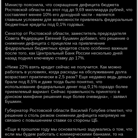
Министр пояснила, что сокращение дефицита бюджета
Ростовской области на этот год до 9,69 миллиарда рублей, что
составляет менее 10% его доходной части - является
главным условием для возможности привлекать федеральные
бюджетные кредиты под 0,1% годовых.
Сенатор от Ростовской области, заместитель председателя
Совета Федерации Евгений Бушмин добавил, что решение о
снижении дефицита с прицелом на привлечение
федеральных бюджетных кредитов стало особенно важным
после того, как Центральный Банк России несколько дней
назад поднял ключевую ставку до 17%.
«Ниже 22% взять кредит сейчас не получится. Как можно
работать в условиях, когда расходы на обслуживание долга
возрастают практически в 2,5 раза? Еще недавно ведь деньги
брали под 8,5% и даже тогда было понятно, что
использование федеральных денег под 0,1% гораздо более
приемлемый вариант. Сейчас правильность принятого в
донском минфине решения еще более очевидна», - заявил
Бушмин.
Губернатор Ростовской области Василий Голубев отметил, что
решение о столь резком снижении дефицита напрямую не
связано с повышением ставки со стороны ЦБ.
«Еще в прошлом году мы основательно задумались о том, что
если мы будем работать с коммерческими банками, то на