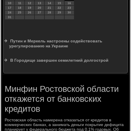
10
11
12
13
14
15
16
17
18
19
20
21
22
23
24
25
26
27
28
29
30
31
Путин и Меркель настроены содействовать
урегулированию на Украине
В Городище завершен семилетний долгострой
Минфин Ростовской области
откажется от банковских
кредитов
Ростовская область намерена отказаться от кредитов в
коммерческих банках, а занимать деньги покрытие дефицита
планирует у федерального бюджета под 0,1% годовых. Об