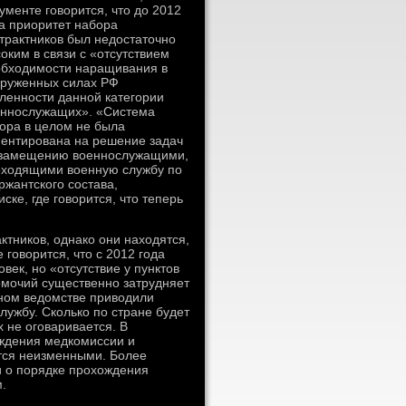
ументе говорится, что до 2012
а приоритет набора
трактников был недостаточно
оким в связи с «отсутствием
обходимости наращивания в
оруженных силах РФ
ленности данной категории
еннослужащих». «Система
ора в целом не была
ентирована на решение задач
 замещению военнослужащими,
оходящими военную службу по
ржантского состава,
ке, где говорится, что теперь
актников, однако они находятся,
 говорится, что с 2012 года
ек, но «отсутствие у пунктов
омочий существенно затрудняет
нном ведомстве приводили
лужбу. Сколько по стране будет
 не оговаривается. В
ождения медкомиссии и
утся неизменными. Более
 о порядке прохождения
.