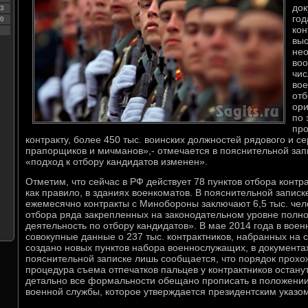
док
3
год
0
кон
выс
не
во
чис
во
отб
ори
по
пр
контракту, более 450 тыс. воинских должностей рядового и се
прапорщиков и мичманов»,- отмечается в пояснительной запис
«подход к отбору кандидатов изменен».
Отметим, что сейчас в РФ действует 78 пунктов отбора контр
как правило, в зданиях военкоматов. В пояснительной записке
ежемесячно контракты с Минобороны заключают 6,5 тыс. челов
отбора ряда закрепленных на законодательном уровне полн
деятельность по отбору кандидатов». В мае 2014 года в вое
совокупные данные о 237 тыс. контрактников, набранных на с
создано новых пунктов набора военнослужащих, в документах
пояснительной записке лишь сообщается, что порядок прох
процедура съема отпечатков пальцев у контрактников остан
детально все формальности обещано прописать в положении
военной службы, которое утверждается президентским указом