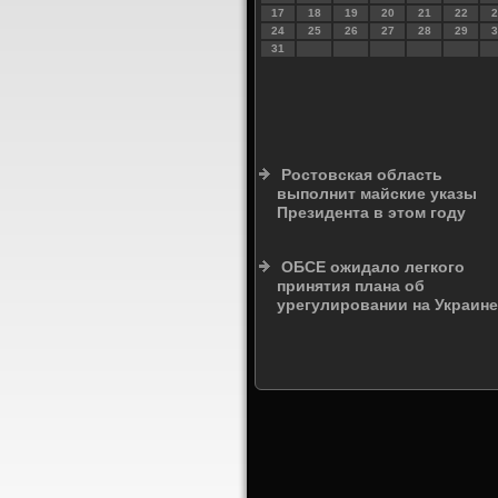
17
18
19
20
21
22
2
24
25
26
27
28
29
3
31
Ростовская область
выполнит майские указы
Президента в этом году
ОБСЕ ожидало легкого
принятия плана об
урегулировании на Украине