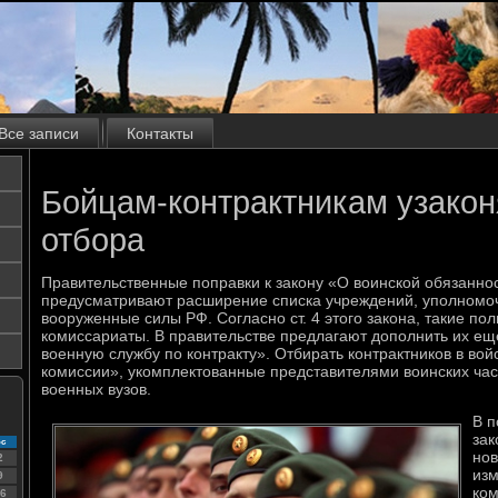
Все записи
Контакты
Бойцам-контрактникам узакон
отбора
Правительственные поправки к закону «О воинской обязанно
предусматривают расширение списка учреждений, уполномоч
вооруженные силы РФ. Согласно ст. 4 этого закона, такие п
комиссариаты. В правительстве предлагают дополнить их ещ
военную службу по контракту». Отбирать контрактников в вой
комиссии», укомплектованные представителями воинских ча
военных вузов.
В п
зак
с
нов
2
из
9
ком
6