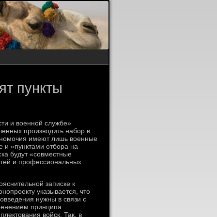
ят пункты
сти и военной службе»
енных производить набор в
олномочия имеют лишь военные
е и «пунктами отбора на
ска будут «совместные
стей и профессиональных
ояснительной записке к
онопроекту указывается, что
овведения нужны в связи с
менением принципа
плектования войск. Так, в