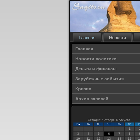
Главная
Новости
Главная
Новости политики
Деньги и финансы
Зарубежные события
Кризис
Архив записей
Сегодня: Четверг, 6 Августа
Пн
Вт
Ср
Чт
Пт
Сб
В
1
3
4
5
6
7
8
10
11
12
13
14
15
1