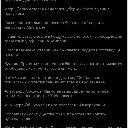
Игорь Сапко остался недоволен уборкой снега с улиц в
праздники
Россия официально попросила Францию объяснить
непоставку Мистраля
Правительство внесло в Госдуму законопроект, запрещающий
госзакупки у офшорных компаний
СМИ: президент Италии, как ожидается, подаст в отставку 14
января
Кужель: Принятые изменения в Налоговый кодекс отличаются
от обсуждаемых, ренты были снижены
Кабмин заявляет о взятии под стражу 190 человек,
причастных к преступлениям во время Евромайдана
Александр Соколов: Мы установим запрет на точечное
строительство в центре Хабаровска
И. о. мэра Оби уволен из-за подозрений в коррупции
Коллективу Росимущества по РТ представили нового
руководителя
Контракты Минобороны РФ - впервые в истории - выполнены