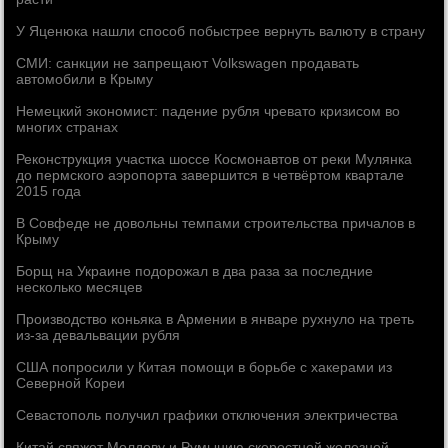
У Яценюка нашли способ побыстрее вернуть валюту в страну
СМИ: санкции не запрещают Volkswagen продавать
автомобили в Крыму
Немецкий экономист: падение рубля чревато кризисом во
многих странах
Реконструкция участка шоссе Космонавтов от реки Мулянка
до пермского аэропорта завершится в четвёртом квартале
2015 года
В Совфеде не довольны темпами строительства причалов в
Крыму
Борщ на Украине подорожал в два раза за последние
несколько месяцев
Производство коньяка в Армении в январе рухнуло на треть
из-за девальвации рубля
США попросили у Китая помощи в борьбе с хакерами из
Северной Кореи
Севастополь получил графики отключения электричества
Китай свяжет Молдову и Румынию скоростной железной