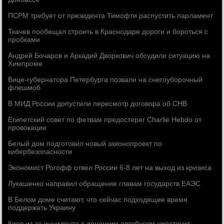
ПСРМ требует от президента Тимофти распустить парламент
Ткачев пообещал строить в Краснодаре дороги и бороться с
пробками
Андрей Бочаров и Аркадий Дворкович обсудили ситуацию на
Химпроме
Вице-губернатора Петербурга позвали на снегоуборочный
флешмоб
В МИД России допустили пересмотр договора об СНВ
Египетский совет по фетвам предостерег Charlie Hebdo от
провокации
Белый дом подготовил новый законопроект по
кибербезопасности
Экономист Рогофф отвел России 6-8 лет на выход из кризиса
Лукашенко направил обращение главам государств ЕАЭС
В Белом доме считают, что сейчас подходящее время
поддержать Украину
Киев из-за инцидента с донецким автобусом ужесточит