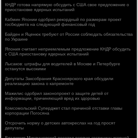
КНДР готова напрямую обсудить с США свое предложение о
приостановке ядерных испытаний
Кабмин Японии одобрил рекордный по размерам проект
госбюджета на следующий финансовый год
Байден и Яценюк требуют от России соблюдать обязательства
по Украине
Япония считает неприемлемым предложение КНДР обсудить
с США приостановку ядерных испытаний
Лысаков: штрафы для водителей в Москве и Петербурге
останутся высокими
Депутаты Заксобрания Красноярского края обсудили
реализацию закона о капремонте
Мажилис одобрил законопроект о защите детей от
информации, причиняющий вред их здоровью
Комсомольский Суперджет стал причиной отставки главы
корпорации Погосяна
Отсрочить норму о детских автокреслах на год просят
депутаты
Владимир Миклушевский посетил первую гостиницу игорной