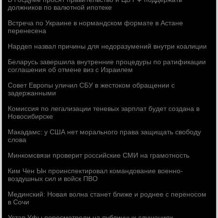
должников по валютной ипотеке
Встреча по Украине в нормандском формате в Астане
перенесена
Нардеп назвал причины для недоразумений внутри коалиции
Беларусь завершила внутренние процедуры по ратификации
соглашения об отмене виз с Израилем
Совет Европы уличил СБУ в жестоком обращении с
задержанными
Комиссия по легализации теневых зарплат будет создана в
Новосибирске
Макадамс: у США нет морального права защищать свободу
слова
Минкомсвязи проверит российские СМИ на грамотность
Ким Чен Ын проинспектировал командование военно-
воздушных сил и войск ПВО
Мединский: Новая волна станет ближе и роднее с переносом
в Сочи
Устав Уфы пересмотрели на публичных слушаниях