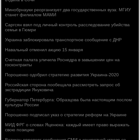
Минобрнауки реорганизует два государственных вуза: МГИУ
станет филиалом МАМИ
Саргсян взял под личный контроль расследование убийства
семьи в Гюмри
Украина заблокировала транспортное сообщение с ДНР
Навальный отменил акцию 15 января
Счетная палата уличила Роснедра в завышении цен на
госконтракты
Порошенко одобрил стратегию развития Украина-2020
Российская сторона пообещала рассмотреть запрос об
экстрадиции Януковича
Губернатор Петербурга: Образцова была настоящим послом
культуры России
Порошенко подписал указ о стратегии реформ на Украине
МИД ФРГ о словах Яценюка: каждый имеет право выражать
свою позицию
Ватикан опроверг сообщения СМИ о конкретной угрозе со