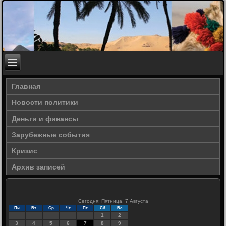
Главная
Новости политики
Деньги и финансы
Зарубежные события
Кризис
Архив записей
Сегодня: Пятница, 7 Августа
Пн
Вт
Ср
Чт
Пт
Сб
Вс
1
2
3
4
5
6
7
8
9