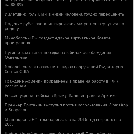
на 99,9%
И.Метшин: Роль СМИ в жизни человека трудно переоценить
Падение рубля заставит кыргызских мигрантов вернуться на
родину
Минобороны РФ создаст единое виртуальное боевое
пространство
Путин отказался от поездки на юбилей освобождения
Освенцима
National Interest назвал пять видов вооружений РФ, которых
боятся США
Граждане Армении приравнены в праве на работу в РФ к
россиянам
Россия укрепит войска в Крыму, Калининграде и Арктике
Премьер Британии выступил против использования WhatsApp
и Snapchat
Минобороны РФ: гособоронзаказ на 2015 год возрастет на
20%
Шойгу: Минобороны разработает новый План обороны