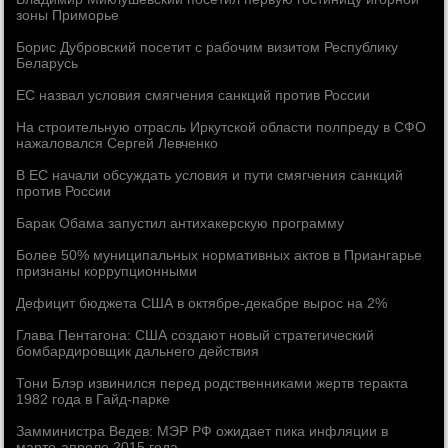
зоны Приморье
Борис Дубровский посетит с рабочим визитом Республику
Беларусь
ЕС назвал условия смягчения санкций против России
На строительную отрасль Иркутской области полпреду в СФО
нажаловался Сергей Левченко
В ЕС начали обсуждать условия и пути смягчения санкций
против России
Барак Обама запустил антихакерскую программу
Более 50% муниципальных нормативных актов в Приангарье
признаны коррупционными
Дефицит бюджета США в октябре-декабре вырос на 2%
Глава Пентагона: США создают новый стратегический
бомбардировщик дальнего действия
Тони Блэр извинился перед родственниками жертв теракта
1982 года в Гайд-парке
Замминистра Ведев: МЭР РФ ожидает пика инфляции в
марте-апреле 2015 года