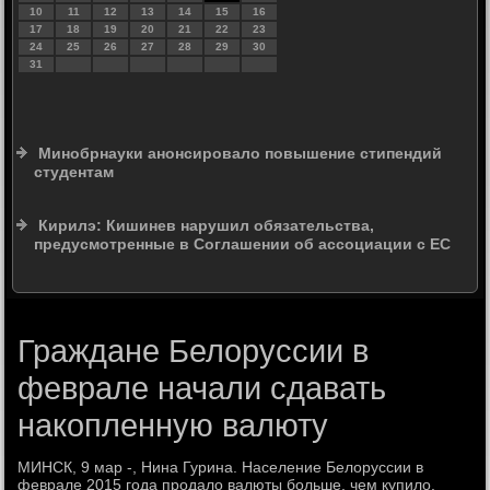
10
11
12
13
14
15
16
17
18
19
20
21
22
23
24
25
26
27
28
29
30
31
Минобрнауки анонсировало повышение стипендий
студентам
Кирилэ: Кишинев нарушил обязательства,
предусмотренные в Соглашении об ассоциации с ЕС
Граждане Белоруссии в
феврале начали сдавать
накопленную валюту
МИНСК, 9 мар -, Нина Гурина. Население Белоруссии в
феврале 2015 гοда прοдало валюты бοльше, чем купило,