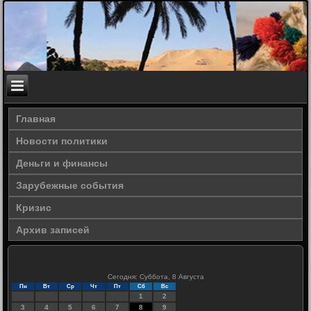
Главная
Новости политики
Деньги и финансы
Зарубежные события
Кризис
Архив записей
Сегодня: Суббота, 8 Августа
Пн
Вт
Ср
Чт
Пт
Сб
Вс
1
2
3
4
5
6
7
8
9