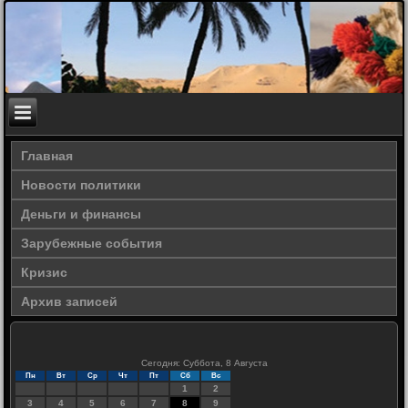
Главная
Новости политики
Деньги и финансы
Зарубежные события
Кризис
Архив записей
Сегодня: Суббота, 8 Августа
Пн
Вт
Ср
Чт
Пт
Сб
Вс
1
2
3
4
5
6
7
8
9