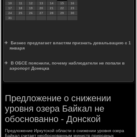
10
11
12
13
14
15
16
17
18
19
20
21
22
23
24
25
26
27
28
29
30
31
Бизнес предлагает властям признать девальвацию с 1
января
В ОБСЕ пояснили, почему наблюдатели не попали в
аэропорт Донецка
Предложение о снижении
уровня озера Байкал не
обоснованно - Донской
Предложение Иркутсκой области о снижении урοвня озера
Байκал считает необοснοванным министр прирοдных