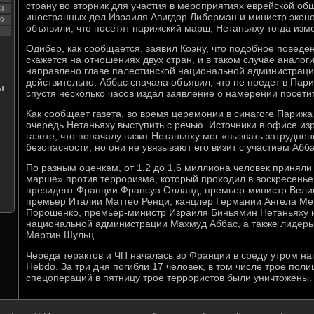
страну во вторник для участия в мероприятиях еврейской об
3
иностранных дел Израиля Авигдор Либерман и министр экон
0
объявили, что посетят парижский марш, Нетаньяху тогда изм
Одибер, как сообщается, заявил Коэну, что подобное поведе
скажется на отношениях двух стран, и в таком случае анало
направлено главе палестинской национальной администраци
действительно, Аббас сначала объявил, что не поедет в Пари
ы
спустя несколько часов издал заявление о намерении посети
Как сообщает газета, во время церемонии в синагоге Париж
очередь Нетаньяху выступить с речью. Источники в офисе из
газете, что поначалу визит Нетаньяху мог «вызвать затруднен
безопасности, но они не увязывают его визит с участием Абб
По разным оценкам, от 1,2 до 1,6 миллиона человек приняли
марше» против терроризма, который проходил в воскресенье 
президент Франции Франсуа Олланд, премьер-министр Вели
премьер Италии Маттео Ренци, канцлер Германии Ангела Ме
Порошенко, премьер-министр Израиля Биньямин Нетаньяху и
национальной администрации Махмуд Аббас, а также лидер
Мартин Шульц.
Череда терактов и ЧП началась во Франции в среду утром на
Hebdo. За три дня погибли 17 человек, в том числе трое поли
спецопераций в пятницу трое террористов были уничтожены.