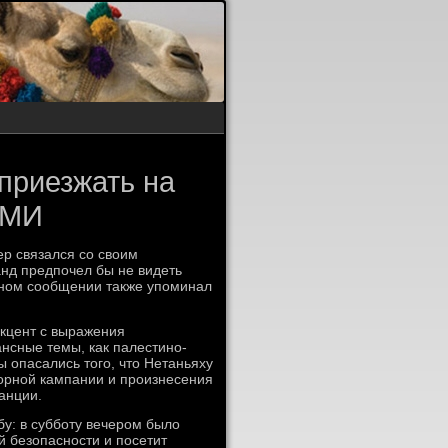
приезжать на
СМИ
р связался со своим
анд предпочел бы не видеть
нном сообщении также упоминал
акцент с выражения
нсные темы, как палестино-
ы опасались того, что Нетаньяху
орной кампании и произнесения
анции.
бу: в субботу вечером было
й безопасности и посетит