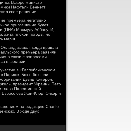
щины. Вскоре министр
омики Нафтали Беннетт
енил свое решение.
ние премьера негативно
гичное приглашение будет
и (ПНА) Махмуду Аббасу. И,
ж из-за плохой погоды, но
ть марш.
а Олланд вышел, когда пришла
раильского премьера заявили
ия» в связи с вопросами
аса в шествии.
 участие в «Республиканском
в Париже. Бок о бок шли
кобритании Дэвид Кэмерон,
ркель, президент Украины Петр
 глава Палестинской
ы Евросоюза Жан-Клод Юнкер и
падением на редакцию Charlie
цейских. В ходе двух