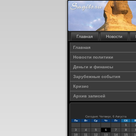
Главная
Новости
Главная
Новости политики
Деньги и финансы
Зарубежные события
Кризис
Архив записей
Сегодня: Четверг, 6 Августа
Пн
Вт
Ср
Чт
Пт
Сб
В
1
3
4
5
6
7
8
10
11
12
13
14
15
1