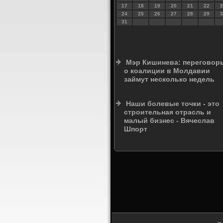
17
18
19
20
21
22
2
24
25
26
27
28
29
3
31
Мэр Кишинева: переговор
о коалиции в Молдавии
займут несколько недель
Наши болевые точки - это
строительная отрасль и
малый бизнес - Вячеслав
Шпорт