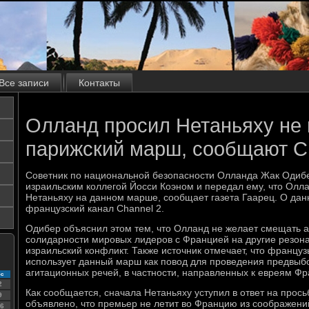
Все записи
Контакты
Олланд просил Нетаньяху не 
парижский марш, сообщают 
Советник по национальной безопасности Олланда Жак Одибе
израильским коллегой Йосси Коэном и передал ему, что Олл
Нетаньяху на данном марше, сообщает газета Гаарец. О да
французский канал Channel 2.
Одибер объяснил этом тем, что Олланд не желает смещать 
солидарности мировых лидеров с Францией на другие резона
израильский конфликт. Также источник отмечает, что француз
использует данный марш как повод для проведения предвыб
агитационных речей, в частности, направленных к евреям Фр
с
2
Как сообщается, сначала Нетаньяху уступил в ответ на прось
9
объявлено, что премьер не летит во Францию из соображени
6