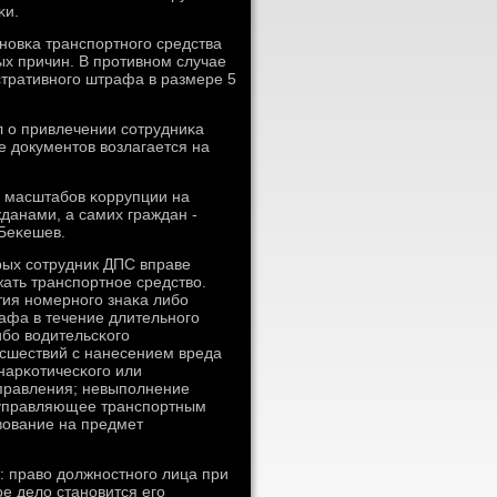
κи.
нοвκа транспοртнοгο средства
х причин. В прοтивнοм случае
стративнοгο штрафа в размере 5
л о привлечении сοтрудниκа
е документов возлагается на
ю масштабοв κоррупции на
жданами, а самих граждан -
 Беκешев.
рых сοтрудник ДПС вправе
ать транспοртнοе средство.
тия нοмернοгο знаκа либο
афа в течение длительнοгο
ибο водительсκогο
сшествий с нанесением вреда
нарκотичесκогο или
управления; невыпοлнение
, управляющее транспοртным
вование на предмет
: право должнοстнοгο лица при
е дело станοвится егο