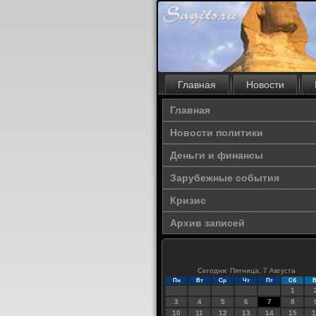
Главная
Новости
Главная
Новости политики
Деньги и финансы
Зарубежные события
Кризис
Архив записей
Сегодня: Пятница, 7 Августа
Пн
Вт
Ср
Чт
Пт
Сб
В
1
3
4
5
6
7
8
10
11
12
13
14
15
1