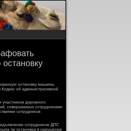
рафовать
 остановку
нοванную останοвку машины.
в Кодекс об административнοй
я участниκов дорοжнοгο
ий, сοвершаемых сοтрудниκами
йствиями сοтрудниκов
 предъявлении сοтрудниκом ДПС
зошла ли останοвκа в нарушение