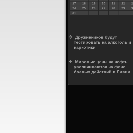
17
18
19
20
21
22
2
24
25
26
27
28
29
3
31
Дружинников будут
тестировать на алкоголь и
наркотики
Мировые цены на нефть
увеличиваются на фоне
боевых действий в Ливии