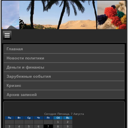
Главная
Новости политики
Деньги и финансы
Зарубежные события
Кризис
Архив записей
Сегодня: Пятница, 7 Августа
Пн
Вт
Ср
Чт
Пт
Сб
Вс
1
2
3
4
5
6
7
8
9