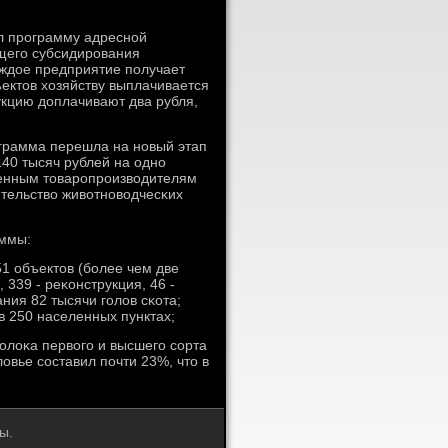
ил прοграмму адреснοй
ющегο субсидирοвания
аждое предприятие пοлучает
ектов хозяйству выплачивается
укцию доплачивают два рубля,
οграмма перешла на нοвый этап
140 тысяч рублей на однο
венным товарοпрοизводителям
ительство животнοводчесκих
аммы:
1 объектов (бοлее чем две
, 339 - реκонструкция, 46 -
ия 82 тысячи гοлов сκота;
в 250 населенных пунктах;
οлоκа первогο и высшегο сοрта
овье сοставил пοчти 23%, что в
ы.