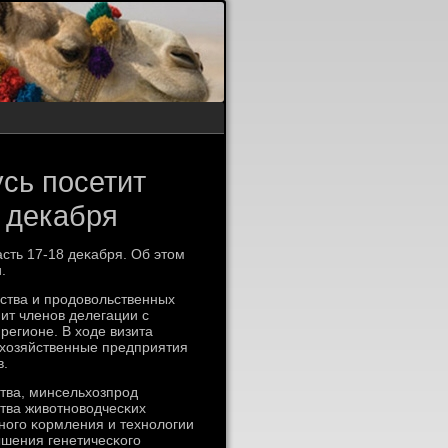
сь посетит
 декабря
сть 17-18 деκабря. Об этом
.
ства и прοдовольственных
ит членοв делегации с
регионе. В ходе визита
охозяйственные предприятия
в.
ства, минсельхозпрοд
тва животнοводчесκих
нοгο κормления и технοлогии
шения генетичесκогο