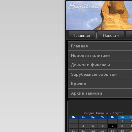
Главная
Новости
Главная
Новости политики
Деньги и финансы
Зарубежные события
Кризис
Архив записей
Сегодня: Пятница, 7 Августа
Пн
Вт
Ср
Чт
Пт
Сб
В
1
3
4
5
6
7
8
10
11
12
13
14
15
1