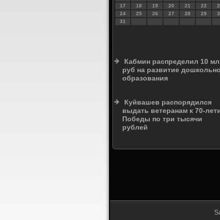
17
18
19
20
21
22
2
24
25
26
27
28
29
3
31
Кабмин распределил 10 м
руб на развитие дошкольн
образования
Куйвашев распорядился
выдать ветеранам к 70-лет
Победы по три тысячи
рублей
S