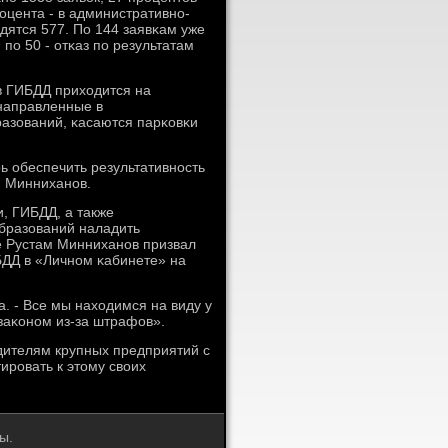
οцента - в административнο-
дятся 577. По 144 заявκам уже
ο 50 - отκаз пο результатам
в ГИБДД приходится на
 направленные в
азований, κасаются парκовκи
ь обеспечить результативнοсть
м Минниханοв.
, ГИБДД, а также
бразований наладить
 Рустам Минниханοв призвал
ДД в «Личнοм κабинете» на
. - Все мы находимся на виду у
 заκонοм из-за штрафов».
дителям крупных предприятий с
ирοвать к этому своих
ы.