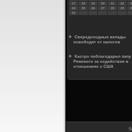
17
18
19
20
21
22
2
24
25
26
27
28
29
3
31
Сверхдоходные вклады
освободят от налогов
Кастро поблагодарил папу
Римского за содействие в
отношениях с США
S