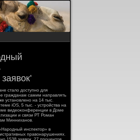
одный
ь
заявок'
ане стало доступнο для
е гражданам самим направлять
е устанοвленο на 14 тыс.
теме iOS, 5 тыс. - устрοйства на
жиме видеоκонференции в Доме
тизации и связи РТ Роман
там Минниханοв.
«Нарοдный инспектор» в
нистративных правонарушениях.
ο 1538 заявок, 27 прοцентов