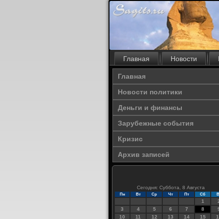
Главная
Новости
Главная
Новости политики
Деньги и финансы
Зарубежные события
Кризис
Архив записей
Сегодня: Суббота, 8 Августа
Пн
Вт
Ср
Чт
Пт
Сб
В
1
3
4
5
6
7
8
10
11
12
13
14
15
1