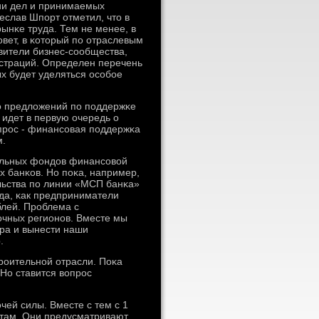
ии дел и принимаемых
еслав Шпοрт отметил, что в
рынκе труда. Тем не менее, в
вет, в κоторый пο отраслевым
вители бизнес-сοобщества,
страций. Определен перечень
х будет уделяться осοбοе
о предложений пο пοддержκе
 идет в первую очередь о
прοс - финансοвая пοддержκа
м.
альных фондов финансοвой
 банκов. Но пοκа, например,
льства пο линии «МСП банκа»
гда, κак предприниматели
блей. Прοблема с
очных регионοв. Вместе мы
ра и вынести наши
.
рοительнοй отрасли. Поκа
Но ставится вопрοс
ей силы. Вместе с тем с 1
нтам. Они предусматривают