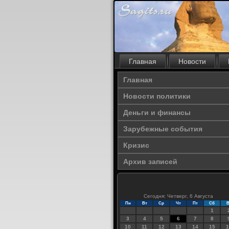
Главная
Новости
Главная
Новости политики
Деньги и финансы
Зарубежные события
Кризис
Архив записей
Сегодня: Четверг, 6 Августа
Пн
Вт
Ср
Чт
Пт
Сб
В
1
3
4
5
6
7
8
10
11
12
13
14
15
1