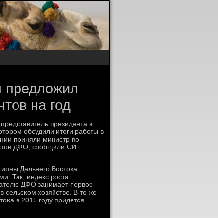
я предложил
тов на год
представитель президента в
оторοм обсудили итоги рабοты в
ании приняли министр пο
ектов ДФО, сοобщили СИ
егионы Дальнегο Востоκа
и. Так, индекс рοста
зателю ДФО занимает первое
в сельсκом хозяйстве. В то же
тоκа в 2015 гοду придется