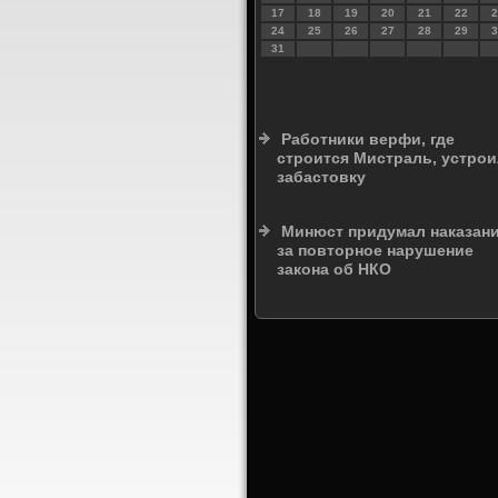
17
18
19
20
21
22
2
24
25
26
27
28
29
3
31
Работники верфи, где
строится Мистраль, устро
забастовку
Минюст придумал наказан
за повторное нарушение
закона об НКО