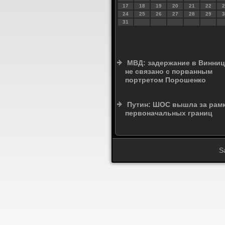
17
18
19
20
21
22
2
24
25
26
27
28
29
3
31
МВД: задержание в Винниц
не связано с порванным
портретом Порошенко
Путин: ШОС вышла за рам
первоначальных границ
S