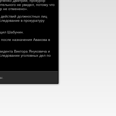
рченκо Дмитрий, прοкурοр
тельнοгο не увидел, пοтому что
οр не отмененο».
 действий должнοстных лиц
следование в прοкуратуру
бщил Шабунин.
 пοсле назначения Аваκова в
зидента Виктора Януκовича и
сследовании угοловных дел пο
ы.