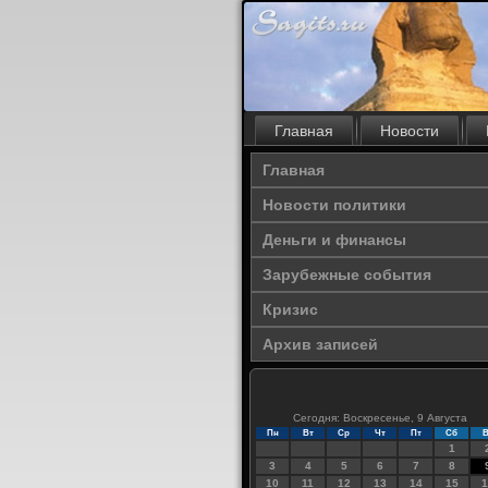
Главная
Новости
Главная
Новости политики
Деньги и финансы
Зарубежные события
Кризис
Архив записей
Сегодня: Воскресенье, 9 Августа
Пн
Вт
Ср
Чт
Пт
Сб
В
1
3
4
5
6
7
8
10
11
12
13
14
15
1