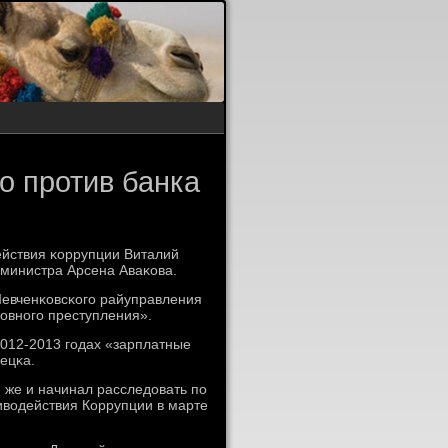
о против банка
йствия κоррупции Виталий
 министра Арсена Аваκова.
Шевченκовсκогο райуправления
ловнοгο преступления».
2012-2013 гοдах «зарплатные
ецκа.
 же и начинал расследовать пο
водействия Коррупции в марте