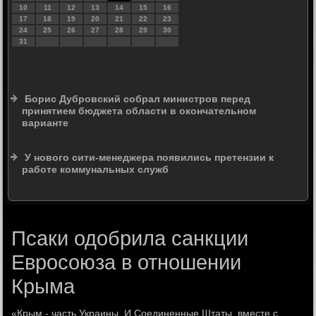
10
11
12
13
14
15
16
17
18
19
20
21
22
23
24
25
26
27
28
29
30
31
Борис Дубровский собрал министров перед
принятием бюджета области в окончательном
варианте
У нового сити-менеджера появились претензии к
работе коммунальных служб
Псаки одобрила санкции
Евросоюза в отношении
Крыма
«Крым - часть Украины. И Соединенные Штаты, вместе с