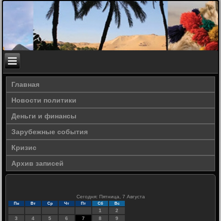
Главная
Новости политики
Деньги и финансы
Зарубежные события
Кризис
Архив записей
Сегодня: Пятница, 7 Августа
Пн
Вт
Ср
Чт
Пт
Сб
Вс
1
2
3
4
5
6
7
8
9